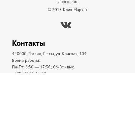
запрещено!
© 2015 Клик Маркет
Вконтакте
Контакты
440000, Россия, Пенза, ул. Красная, 104
Время работы:
Пн-Пт: 8:30 — 17:30; Сб-Вс - вых.
+7(903)323-43-39
Редактор сайта:
kmarket58@mail.ru
Полная версия