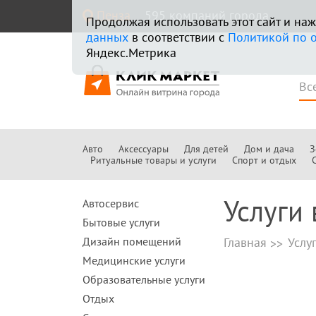
Пенза
595 компаний города
Продолжая использовать этот сайт и н
данных
в соответствии с
Политикой по 
Яндекс.Метрика
Авто
Аксессуары
Для детей
Дом и дача
З
Ритуальные товары и услуги
Спорт и отдых
Услуги 
Автосервис
Бытовые услуги
Дизайн помещений
Главная
Услу
Медицинские услуги
Образовательные услуги
Отдых