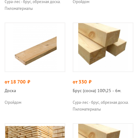
Сура-лес - брус, обрезная доска.
Стройдом
Пиломатериалы
от 18 700
руб.
от 330
руб.
Доска
Брус (сосна) 100\25 - 6м.
Стройдом
Сура-лес - брус, обрезная доска.
Пиломатериалы