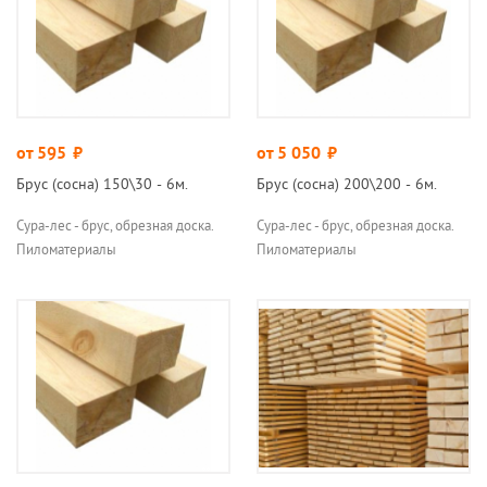
от 595
руб.
от 5 050
руб.
Брус (сосна) 150\30 - 6м.
Брус (сосна) 200\200 - 6м.
Сура-лес - брус, обрезная доска.
Сура-лес - брус, обрезная доска.
Пиломатериалы
Пиломатериалы