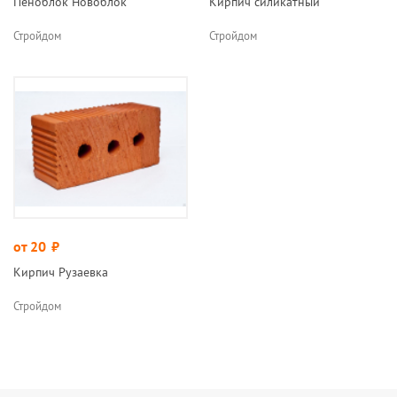
Пеноблок Новоблок
Кирпич силикатный
Стройдом
Стройдом
от 20
руб.
Кирпич Рузаевка
Стройдом