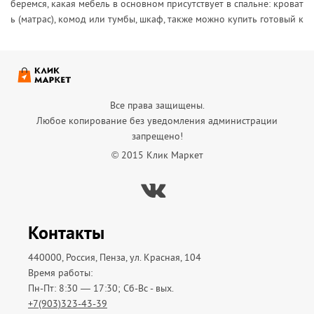
беремся, какая мебель в основном присутствует в спальне: кроват
ь (матрас), комод или тумбы, шкаф, также можно купить готовый к
омплект мебели для спальни.
В г.
Пензы достаточно много компаний, где вы можете купить мебель
для спальни. Важный момент –
выбрать фирму! А поможет в этом сайт «Клик Маркет»
Все права защищены.
Прежде чем обустраивать спальню, нужно определится в каком ст
Любое копирование без уведомления администрации
иле вы хотите ее видеть.
запрещено!
Популярные стилевые решения:
© 2015 Клик Маркет
- классический стиль.
Шкаф и кровать должны быть массивными,
для пола используется паркет. Нужно придерживаться постельных
Вконтакте
оттенков, обязательно использовать декор и лепнину;
- стиль хай-тек.
Главная особенность –
использование современной техники и модульной мебели. Мож
Контакты
но установить жалюзи с
пультом управления. На стены повесить интересные полки;
440000, Россия, Пенза, ул. Красная, 104
- стиль модерн
–
Время работы:
это современный стиль с гладкой мебелью. Используется теплая
Пн-Пт: 8:30 — 17:30; Сб-Вс - вых.
цветовая гамма: коричневый, белый, желтый, оливковый и другие
+7(903)323-43-39
цвета;