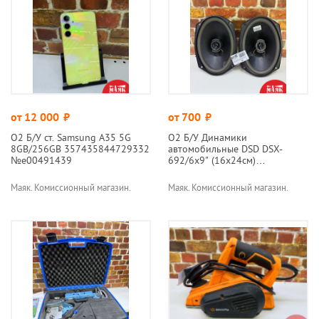
от 12 000
руб.
от 700
руб.
О2 Б/У ст. Samsung A35 5G
О2 Б/У Динамики
8GB/256GB 357435844729332
автомобильные DSD DSX-
№e00491439
692/6х9" (16х24см)
№e00490846
Маяк. Комиссионный магазин.
Маяк. Комиссионный магазин.