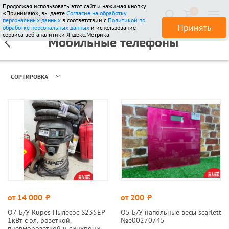
Продолжая использовать этот сайт и нажимая кнопку
0
«Принимаю», вы даете
Согласие на обработку
510 отзывов
персональных данных
в соответствии с
Политикой по
Принять
обработке персональных данных
и использование
сервиса веб-аналитики Яндекс.Метрика
Мобильные телефоны
СОРТИРОВКА
от 14 000
руб.
от 200
руб.
О7 Б/У Rupes Пылесос S235EP
О5 Б/У напольные весы scarlett
1кВт с эл. розеткой,
№e00270745
пневморозеткой и синхрониз