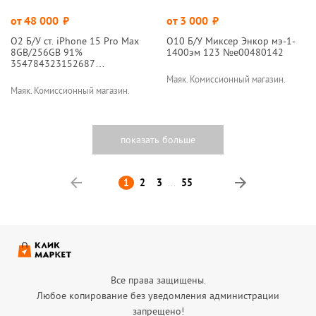
от 48 000
руб.
от 3 000
руб.
О2 Б/У ст. iPhone 15 Pro Max
О10 Б/У Миксер Энкор мэ-1-
8GB/256GB 91%
1400эм 123 №e00480142
354784323152687
№e00398550
Маяк. Комиссионный магазин.
Маяк. Комиссионный магазин.
Назад
1
2
3
...
55
Вперед
Все права защищены.
Любое копирование без уведомления администрации
запрещено!