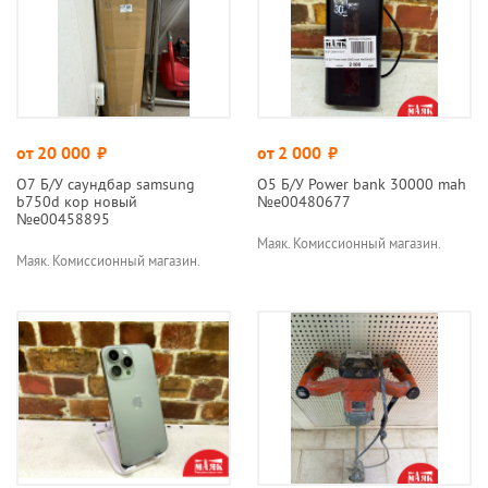
от 20 000
руб.
от 2 000
руб.
О7 Б/У саундбар samsung
О5 Б/У Power bank 30000 mah
b750d кор новый
№e00480677
№e00458895
Маяк. Комиссионный магазин.
Маяк. Комиссионный магазин.