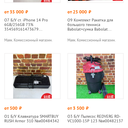
от 35 000
руб.
от 25 000
руб.
О7 Б/У ст. iPhone 14 Pro
О9 Комплект Ракетка для
6GB/256GB 73%
большого тенниса
354569161473679
Babolat+cумка Babolat
№e00466898
№К00008014
Маяк. Комиссионный магазин.
Маяк. Комиссионный магазин.
от 500
руб.
от 3 500
руб.
О1 Б/У Клавиатура SMARTBUY
О3 Б/У Пылесос REDVERG RD-
RUSH Armor 310 №e00484342
VC1000-15P 123 №e00482137