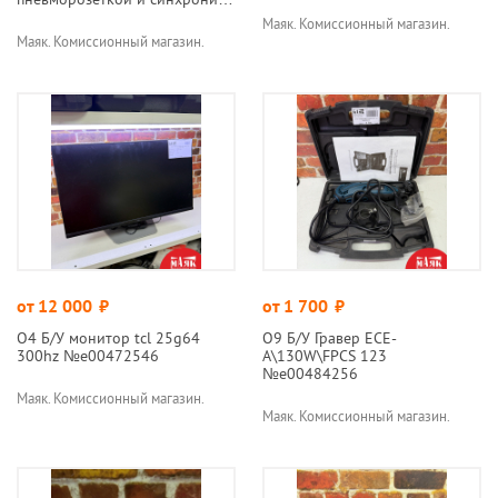
123 №e00469707
Маяк. Комиссионный магазин.
Маяк. Комиссионный магазин.
от 12 000
руб.
от 1 700
руб.
О4 Б/У монитор tcl 25g64
О9 Б/У Гравер ECE-
300hz №e00472546
A\130W\FPCS 123
№e00484256
Маяк. Комиссионный магазин.
Маяк. Комиссионный магазин.