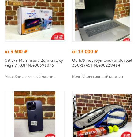
от 3 600
руб.
от 13 000
руб.
О9 Б/У Магнитола 2din Galaxy
О6 Б/У ноутбук lenovo ideapad
vega 7 КОР №e00391075
330-17AST №e00229414
Маяк. Комиссионный магазин.
Маяк. Комиссионный магазин.