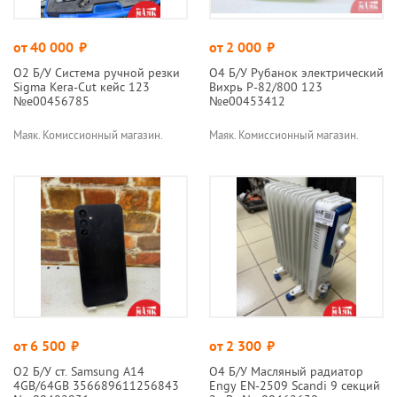
от 40 000
руб.
от 2 000
руб.
О2 Б/У Система ручной резки
О4 Б/У Рубанок электрический
Sigma Kera-Cut кейс 123
Вихрь Р-82/800 123
№e00456785
№e00453412
Маяк. Комиссионный магазин.
Маяк. Комиссионный магазин.
от 6 500
руб.
от 2 300
руб.
О2 Б/У ст. Samsung A14
О4 Б/У Масляный радиатор
4GB/64GB 356689611256843
Engy EN-2509 Scandi 9 секций