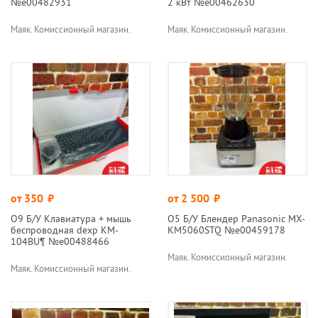
№e00482931
2 кВт №e00462630
Маяк. Комиссионный магазин.
Маяк. Комиссионный магазин.
от 350
руб.
от 2 500
руб.
О9 Б/У Клавиатура + мышь
О5 Б/У Блендер Panasonic MX-
беспроводная dexp KM-
KM5060STQ №e00459178
104BU¶ №e00488466
Маяк. Комиссионный магазин.
Маяк. Комиссионный магазин.