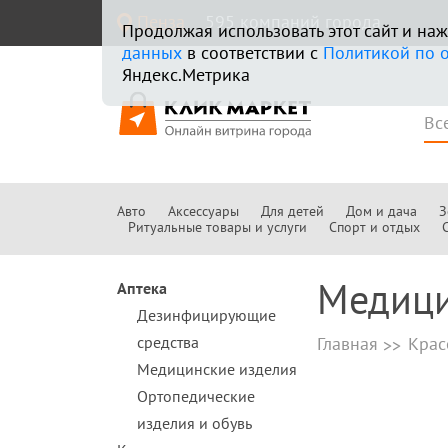
Пенза
595 компаний города
Продолжая использовать этот сайт и н
данных
в соответствии с
Политикой по 
Яндекс.Метрика
Авто
Аксессуары
Для детей
Дом и дача
З
Ритуальные товары и услуги
Спорт и отдых
Медици
Аптека
Дезинфицирующие
средства
Главная
Крас
Медицинские изделия
Ортопедические
изделия и обувь