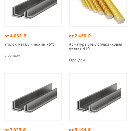
от 4 082
руб.
от 2 450
руб.
Уголок металлический 75*5
Арматура стеклопластиковая
жёлтая d10
Стройдом
Стройдом
от 7 623
руб.
от 3 444
руб.