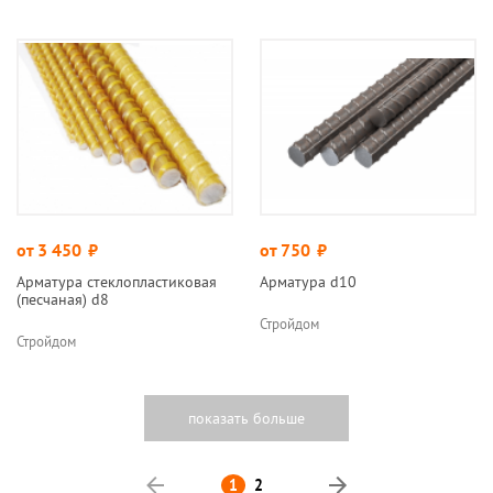
от 3 450
руб.
от 750
руб.
Арматура стеклопластиковая
Арматура d10
(песчаная) d8
Стройдом
Стройдом
Назад
1
2
Вперед