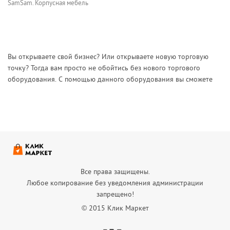
SamSam. Корпусная мебель
Вы открываете свой бизнес? Или открываете новую торговую
точку? Тогда вам просто не обойтись без нового торгового
оборудования. С помощью данного оборудования вы сможете
выгодно продемонстрировать свой товар, а тем самым увеличить
продажи.
На нашем сайте вы найдете компании г. Пензы, в которых вы
можете купить все необходимое торговое оборудование.
Торговое оборудование делится на:
выставочное — это мебель, которая размещается в
Все права защищены.
торговых залах и отделах. К ней относятся: витрины,
Любое копирование без уведомления администрации
прилавки, стеллажи;
запрещено!
холодильное — предназначено для хранения продуктов;
© 2015 Клик Маркет
оборудование предназначенное для автоматизации
торговли. К ней относятся: аппараты для выдачи чеков и
Вконтакте