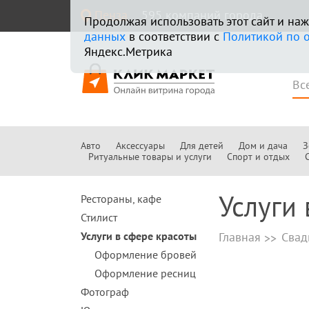
Пенза
595 компаний города
Продолжая использовать этот сайт и н
данных
в соответствии с
Политикой по 
Яндекс.Метрика
Авто
Аксессуары
Для детей
Дом и дача
З
Ритуальные товары и услуги
Спорт и отдых
Услуги 
Рестораны, кафе
Стилист
Услуги в сфере красоты
Главная
Свад
Оформление бровей
Оформление ресниц
Фотограф