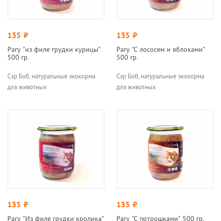
135
руб.
135
руб.
Рагу "из филе грудки курицы"
Рагу "С лососем и яблоками"
500 гр.
500 гр.
Сэр Боб, натуральные экокорма
Сэр Боб, натуральные экокорма
для животных
для животных
135
руб.
135
руб.
Рагу "Из филе грудки кролика"
Рагу "С потрошками" 500 гр.