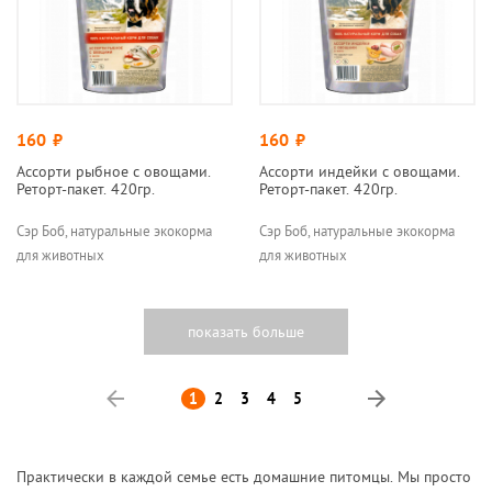
160
руб.
160
руб.
Ассорти рыбное с овощами.
Ассорти индейки с овощами.
Реторт-пакет. 420гр.
Реторт-пакет. 420гр.
Сэр Боб, натуральные экокорма
Сэр Боб, натуральные экокорма
для животных
для животных
Назад
1
2
3
4
5
Вперед
Практически в каждой семье есть домашние питомцы. Мы просто