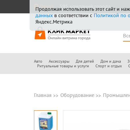
Пенза
595 компаний города
Продолжая использовать этот сайт и н
данных
в соответствии с
Политикой по 
Яндекс.Метрика
Авто
Аксессуары
Для детей
Дом и дача
З
Ритуальные товары и услуги
Спорт и отдых
Главная
Оборудование
Промышлен