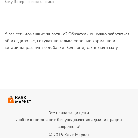
Балу. Ветеринарная клиника
У вас есть домашние животные? Обязательно нужно заботиться
об их здоровье, покупая не только хорошие корма, но и
витамины, различные добавки. Ведь они, как и люди могут
болеть, отставать в развитии. На сайте "Клик Маркет"
представлено большое разнообразие магазинов г. г. Пензы,
которые реализуют зоотовары. Грамотные специалисты помогут
подобрать необходимые витамины и добавки домашним
питомцам: собакам, кошкам, птицам, рыбкам и другим. Чтобы
определить какие витамины и в каком количестве давать
животным, нужно учесть возраст и состояние здоровья.
Существует несколько видов препаратов для животных: -
поливитамины предназначены для поддержания здоровья
Все права защищены.
животных и ускорения их роста. Они применяются в условиях
Любое копирование без уведомления администрации
быстрого распространения инфекций, при стрессе, в
запрещено!
неблагоприятных погодных условиях; - моновитамины
© 2015 Клик Маркет
применяются в основном для лечения животных; - бады или