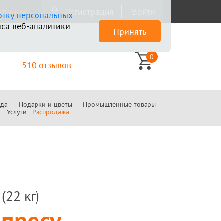
омпанию
Регистрация
Войти
отку персональных
са веб-аналитики
Принять
0
510 отзывов
да
Подарки и цветы
Промышленные товары
Услуги
Распродажа
(22 кг)
апросу