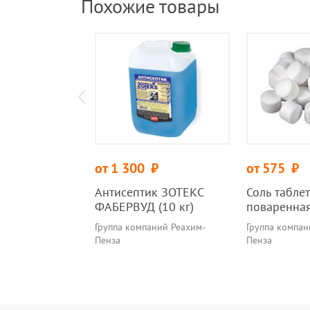
Похожие товары
от 1 300
руб.
от 575
руб.
Антисептик ЗОТЕКС
Соль табле
ФАБЕРВУД (10 кг)
поваренна
Группа компаний Реахим-
Группа компан
Пенза
Пенза