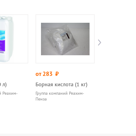
от 283
руб.
от 650
руб.
 л)
Борная кислота (1 кг)
Огнебиозащи
состав ЗОТЕК
й Реахим-
Группа компаний Реахим-
БИОПИРОЛ ПЛ
Пенза
Группа компаний 
Пенза