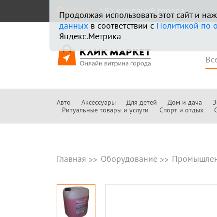
Пенза
595 компаний города
Продолжая использовать этот сайт и н
данных
в соответствии с
Политикой по 
Яндекс.Метрика
Авто
Аксессуары
Для детей
Дом и дача
З
Ритуальные товары и услуги
Спорт и отдых
Главная
Оборудование
Промышлен