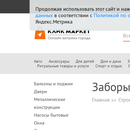
Пенза
595 компаний города
Продолжая использовать этот сайт и н
данных
в соответствии с
Политикой по 
Яндекс.Метрика
Авто
Аксессуары
Для детей
Дом и дача
З
Ритуальные товары и услуги
Спорт и отдых
Заборы
Балконы и лоджии
Двери
Металлические
Главная
Стро
конструкции
Насосы бытовые
Окна